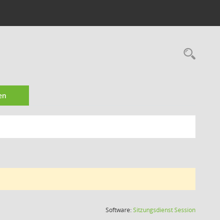
Rec
en
(Wird in
Software:
Sitzungsdienst
Session