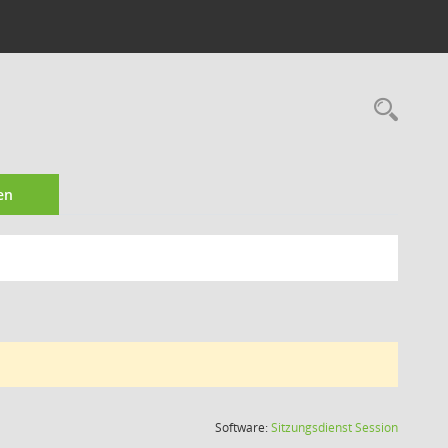
Rec
en
(Wird in
Software:
Sitzungsdienst
Session