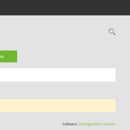
Rec
en
(Wird in
Software:
Sitzungsdienst
Session