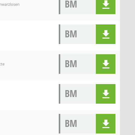
BM
chwarzlosen
BM
BM
tte
BM
BM