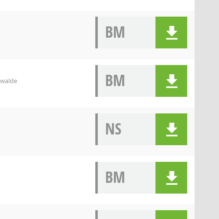
BM
BM
nwalde
NS
BM