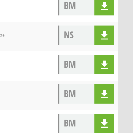
BM
NS
tte
BM
BM
BM