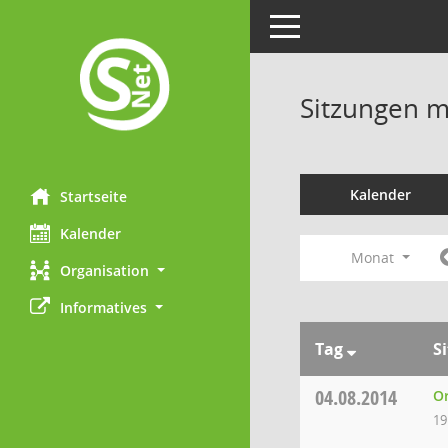
Toggle navigation
Sitzungen mi
Kalender
Startseite
Kalender
Monat
Organisation
Informatives
Tag
S
04.08.2014
Or
19