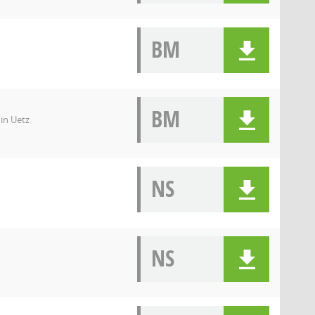
BM
BM
in Uetz
NS
NS