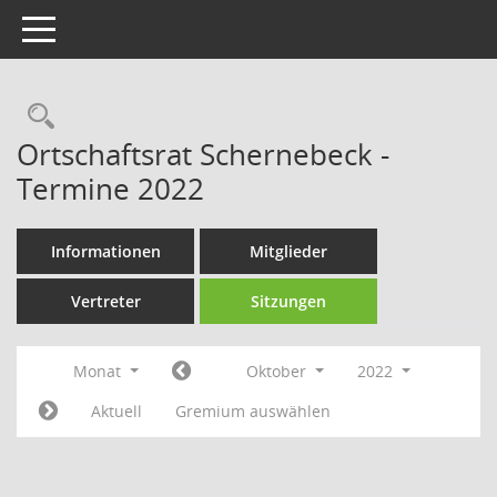
Toggle navigation
Rechercheauswahl
Ortschaftsrat Schernebeck -
Termine 2022
Informationen
Mitglieder
Vertreter
Sitzungen
Monat
Oktober
2022
Aktuell
Gremium auswählen