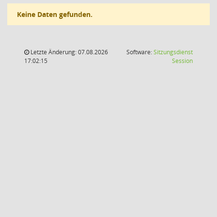
Keine Daten gefunden.
Letzte Änderung: 07.08.2026
Software:
Sitzungsdienst
(Wird in
17:02:15
Session