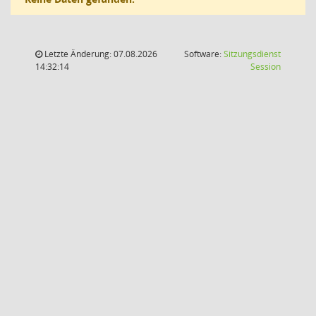
Letzte Änderung: 07.08.2026
Software:
Sitzungsdienst
(Wird in
14:32:14
Session