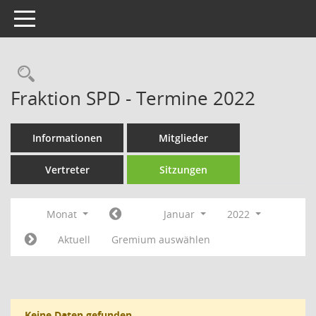
Toggle navigation
Rechercheauswahl
Fraktion SPD - Termine 2022
Informationen
Mitglieder
Vertreter
Sitzungen
Monat
Januar
2022
Aktuell
Gremium auswählen
Keine Daten gefunden.