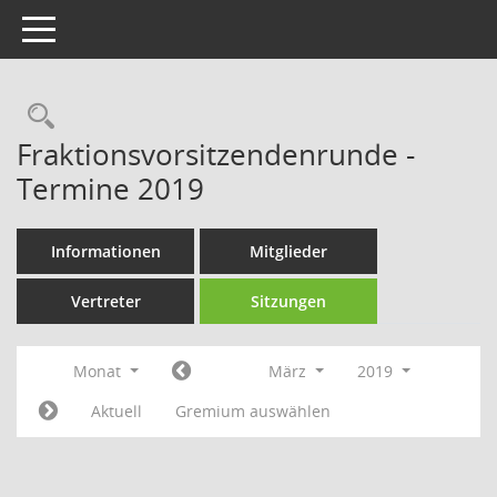
Toggle navigation
Rechercheauswahl
Fraktionsvorsitzendenrunde -
Termine 2019
Informationen
Mitglieder
Vertreter
Sitzungen
Monat
März
2019
Aktuell
Gremium auswählen