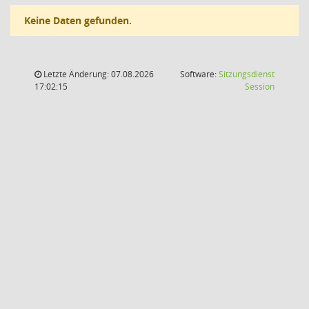
Keine Daten gefunden.
Letzte Änderung: 07.08.2026
Software:
Sitzungsdienst
(Wird in
17:02:15
Session