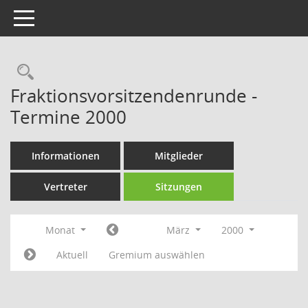
Toggle navigation
Rechercheauswahl
Fraktionsvorsitzendenrunde -
Termine 2000
Informationen
Mitglieder
Vertreter
Sitzungen
Monat
März
2000
Aktuell
Gremium auswählen