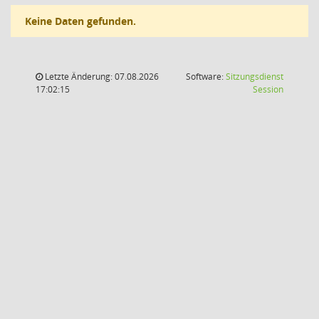
Keine Daten gefunden.
Letzte Änderung: 07.08.2026
Software:
Sitzungsdienst
(Wird in
17:02:15
Session