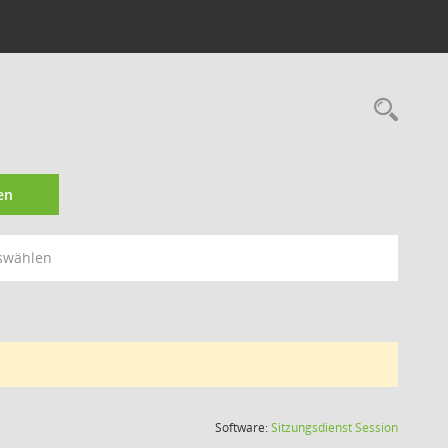
Rec
en
swählen
(Wird in
Software:
Sitzungsdienst
Session