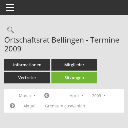
Toggle navigation
Rechercheauswahl
Ortschaftsrat Bellingen - Termine
2009
Informationen
Mitglieder
Vertreter
Sitzungen
Monat
April
2009
Aktuell
Gremium auswählen