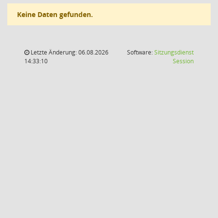
Keine Daten gefunden.
Letzte Änderung: 06.08.2026
Software:
Sitzungsdienst
(Wird in
14:33:10
Session