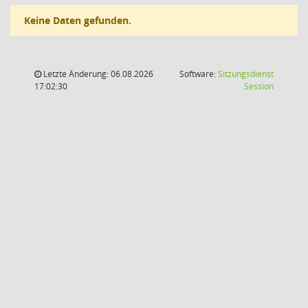
Keine Daten gefunden.
Letzte Änderung: 06.08.2026
Software:
Sitzungsdienst
(Wird in
17:02:30
Session