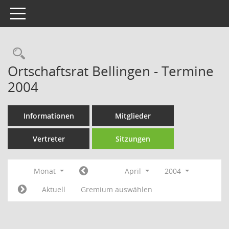
Toggle navigation
Rechercheauswahl
Ortschaftsrat Bellingen - Termine
2004
Informationen
Mitglieder
Vertreter
Sitzungen
Monat
April
2004
Aktuell
Gremium auswählen