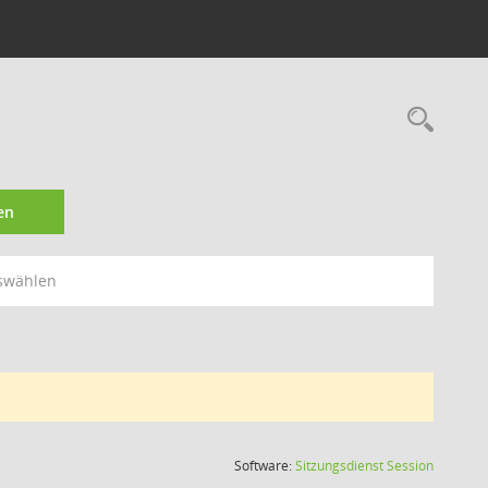
Rec
en
swählen
(Wird in
Software:
Sitzungsdienst
Session