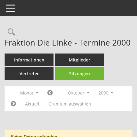
Toggle navigation
Rechercheauswahl
Fraktion Die Linke - Termine 2000
Informationen
Mitglieder
Vertreter
Sitzungen
Monat
Oktober
2000
Aktuell
Gremium auswählen
Keine Daten gefunden.