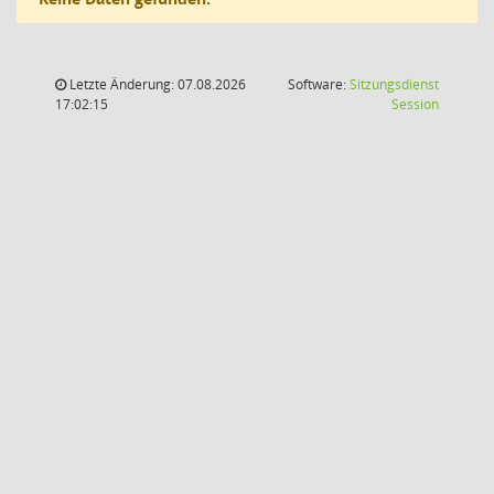
Letzte Änderung: 07.08.2026
Software:
Sitzungsdienst
(Wird in
17:02:15
Session