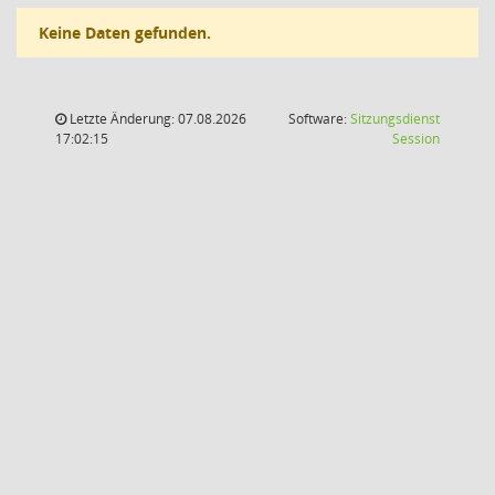
Keine Daten gefunden.
Letzte Änderung: 07.08.2026
Software:
Sitzungsdienst
(Wird in
17:02:15
Session