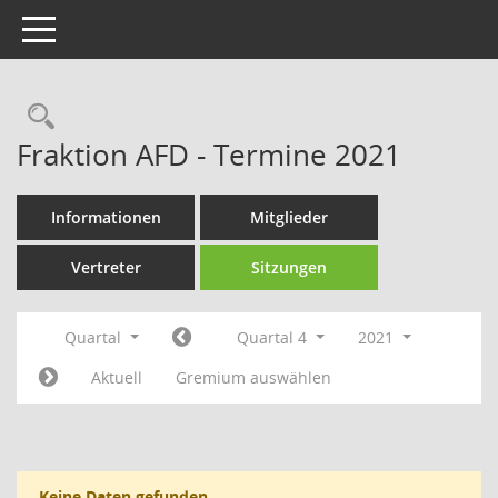
Toggle navigation
Rechercheauswahl
Fraktion AFD - Termine 2021
Informationen
Mitglieder
Vertreter
Sitzungen
Quartal
Quartal 4
2021
Aktuell
Gremium auswählen
Keine Daten gefunden.