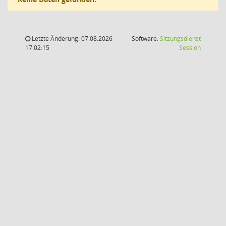
Letzte Änderung: 07.08.2026
Software:
Sitzungsdienst
(Wird in
17:02:15
Session