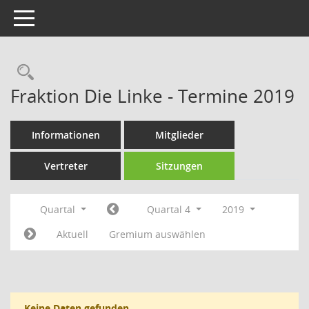
Toggle navigation
Rechercheauswahl
Fraktion Die Linke - Termine 2019
Informationen
Mitglieder
Vertreter
Sitzungen
Quartal
Quartal 4
2019
Aktuell
Gremium auswählen
Keine Daten gefunden.