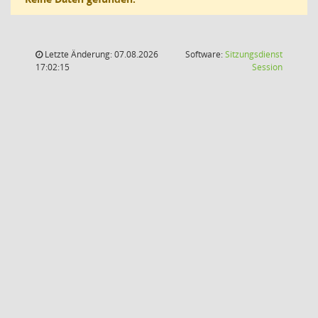
Letzte Änderung: 07.08.2026
Software:
Sitzungsdienst
(Wird in
17:02:15
Session