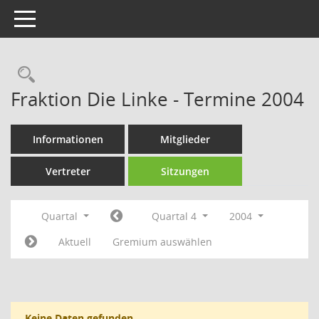
Toggle navigation
Rechercheauswahl
Fraktion Die Linke - Termine 2004
Informationen
Mitglieder
Vertreter
Sitzungen
Quartal
Quartal 4
2004
Aktuell
Gremium auswählen
Keine Daten gefunden.