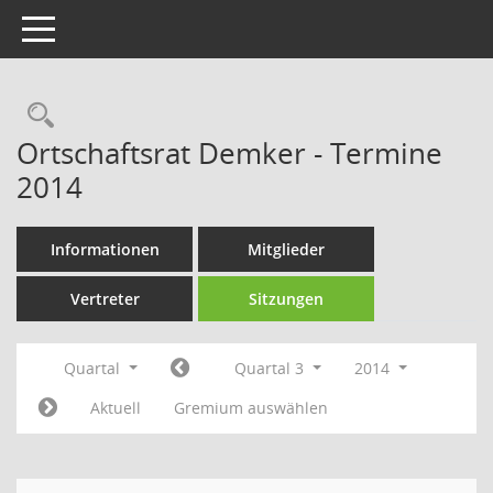
Toggle navigation
Rechercheauswahl
Ortschaftsrat Demker - Termine
2014
Informationen
Mitglieder
Vertreter
Sitzungen
Quartal
Quartal 3
2014
Aktuell
Gremium auswählen