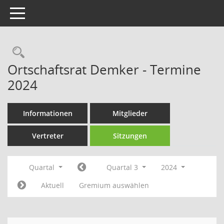
Toggle navigation
Rechercheauswahl
Ortschaftsrat Demker - Termine
2024
Informationen
Mitglieder
Vertreter
Sitzungen
Quartal
Quartal 3
2024
Aktuell
Gremium auswählen