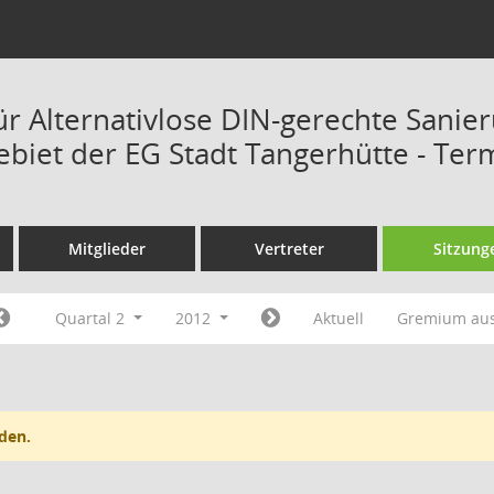
ür Alternativlose DIN-gerechte Sanie
ebiet der EG Stadt Tangerhütte - Ter
Mitglieder
Vertreter
Sitzung
Quartal 2
2012
Aktuell
Gremium au
den.