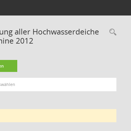
rung aller Hochwasserdeiche
Rec
mine 2012
en
swählen