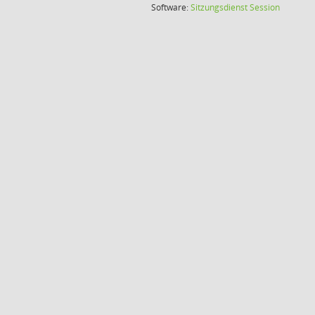
(Wird in
Software:
Sitzungsdienst
Session