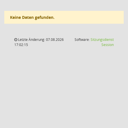
Keine Daten gefunden.
Letzte Änderung: 07.08.2026
Software:
Sitzungsdienst
(Wird in
17:02:15
Session