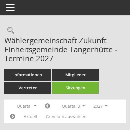
Toggle navigation
Rechercheauswahl
Wählergemeinschaft Zukunft
Einheitsgemeinde Tangerhütte -
Termine 2027
Informationen
Mitglieder
Vertreter
Sitzungen
Quartal
Quartal 3
2027
Aktuell
Gremium auswählen