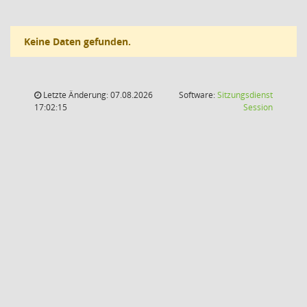
Keine Daten gefunden.
Letzte Änderung: 07.08.2026
Software:
Sitzungsdienst
(Wird in
17:02:15
Session