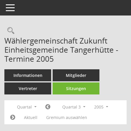
Toggle navigation
Rechercheauswahl
Wählergemeinschaft Zukunft
Einheitsgemeinde Tangerhütte -
Termine 2005
Informationen
Mitglieder
Vertreter
Sitzungen
Quartal
Quartal 3
2005
Aktuell
Gremium auswählen