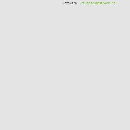
(Wird in
Software:
Sitzungsdienst
Session