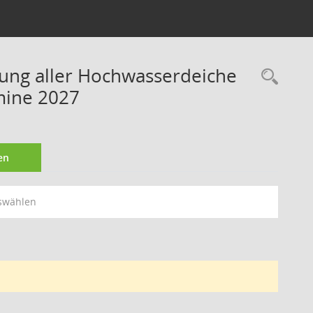
rung aller Hochwasserdeiche
Rec
mine 2027
en
swählen