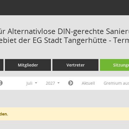
ür Alternativlose DIN-gerechte Sanie
ebiet der EG Stadt Tangerhütte - Ter
Mitglieder
Vertreter
Sitzung
Juli
2027
Aktuell
Gremium au
den.