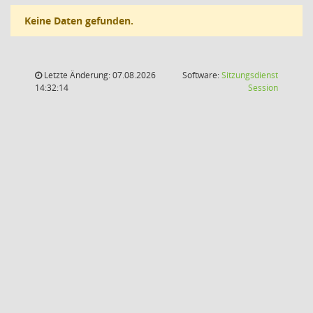
Keine Daten gefunden.
Letzte Änderung: 07.08.2026
Software:
Sitzungsdienst
(Wird in
14:32:14
Session