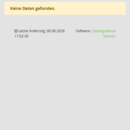
Keine Daten gefunden.
Letzte Änderung: 06.08.2026
Software:
Sitzungsdienst
(Wird in
17:02:30
Session