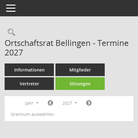
Toggle navigation
Rechercheauswahl
Ortschaftsrat Bellingen - Termine
2027
Informationen
Mitglieder
Vertreter
Sitzungen
Jahr
2027
Gremium auswählen