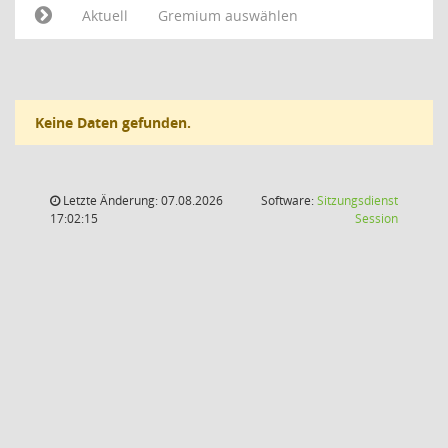
Aktuell
Gremium auswählen
Keine Daten gefunden.
Letzte Änderung: 07.08.2026
Software:
Sitzungsdienst
(Wird in
17:02:15
Session