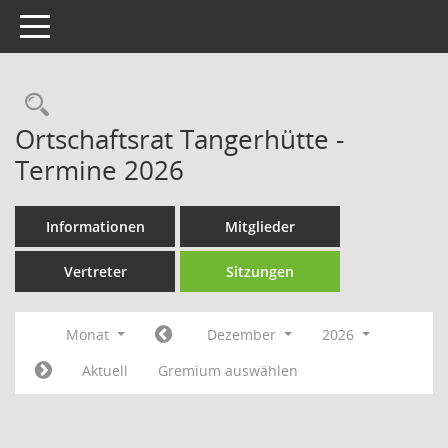
Toggle navigation
Rechercheauswahl
Ortschaftsrat Tangerhütte -
Termine 2026
Informationen
Mitglieder
Vertreter
Sitzungen
Monat
Dezember
2026
Aktuell
Gremium auswählen