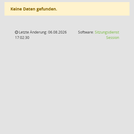
Keine Daten gefunden.
Letzte Änderung: 06.08.2026
Software:
Sitzungsdienst
(Wird in
17:02:30
Session