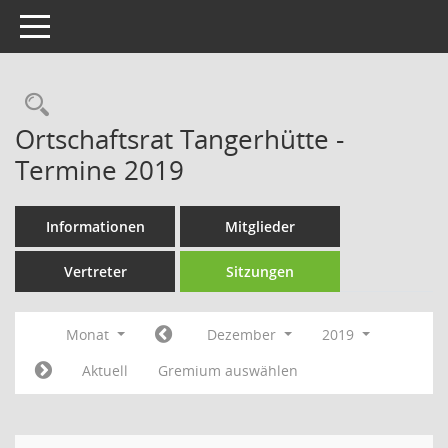
Toggle navigation
Rechercheauswahl
Ortschaftsrat Tangerhütte -
Termine 2019
Informationen
Mitglieder
Vertreter
Sitzungen
Monat
Dezember
2019
Aktuell
Gremium auswählen