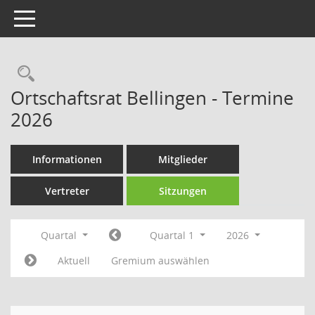
Toggle navigation
Rechercheauswahl
Ortschaftsrat Bellingen - Termine
2026
Informationen
Mitglieder
Vertreter
Sitzungen
Quartal
Quartal 1
2026
Aktuell
Gremium auswählen