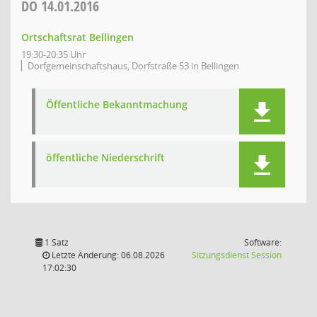
DO
14.01.2016
Ortschaftsrat Bellingen
19:30-20:35 Uhr
Dorfgemeinschaftshaus, Dorfstraße 53 in Bellingen
Öffentliche Bekanntmachung
öffentliche Niederschrift
1 Satz
Software:
(Wird in
Letzte Änderung: 06.08.2026
Sitzungsdienst
Session
17:02:30