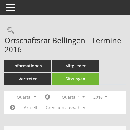
Toggle navigation
Rechercheauswahl
Ortschaftsrat Bellingen - Termine
2016
Informationen
Mitglieder
Vertreter
Sitzungen
Quartal
Quartal 1
2016
Aktuell
Gremium auswählen