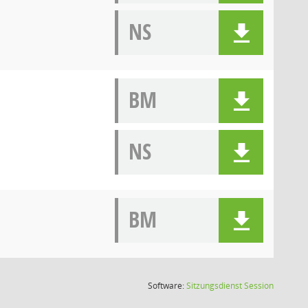
NS
BM
NS
BM
(Wird in
Software:
Sitzungsdienst
Session