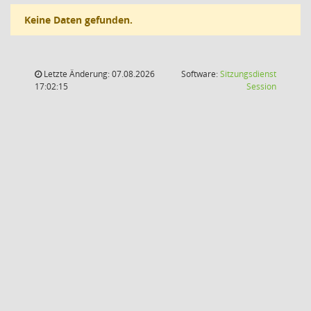
Keine Daten gefunden.
Letzte Änderung: 07.08.2026
Software:
Sitzungsdienst
(Wird in
17:02:15
Session