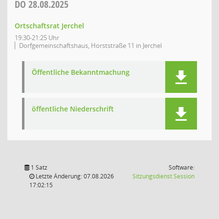
DO
28.08.2025
Ortschaftsrat Jerchel
19:30-21:25 Uhr
Dorfgemeinschaftshaus, Horststraße 11 in Jerchel
Öffentliche Bekanntmachung
öffentliche Niederschrift
1 Satz
Software:
(Wird in
Letzte Änderung: 07.08.2026
Sitzungsdienst
Session
17:02:15