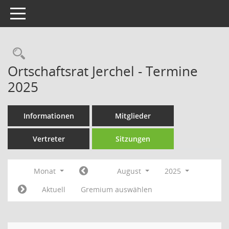
Toggle navigation
Rechercheauswahl
Ortschaftsrat Jerchel - Termine
2025
Informationen
Mitglieder
Vertreter
Sitzungen
Monat
August
2025
Aktuell
Gremium auswählen