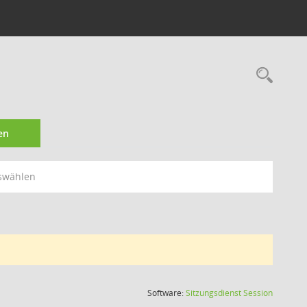
Rec
en
swählen
(Wird in
Software:
Sitzungsdienst
Session