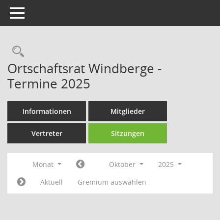
Toggle navigation
Rechercheauswahl
Ortschaftsrat Windberge -
Termine 2025
Informationen
Mitglieder
Vertreter
Sitzungen
Monat
Oktober
2025
Aktuell
Gremium auswählen