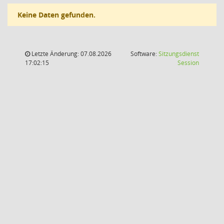
Keine Daten gefunden.
Letzte Änderung: 07.08.2026
Software:
Sitzungsdienst
(Wird in
17:02:15
Session