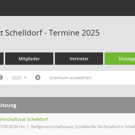
t Schelldorf - Termine 2025
Mitglieder
Vertreter
Sitzung
2025
Gremium auswählen
Sitzung
Ortschaftsrat Schelldorf
19:00-20:00 Uhr
Dorfgemeinschaftshaus, Schelldorfer Dorfstraße 6 in Schel