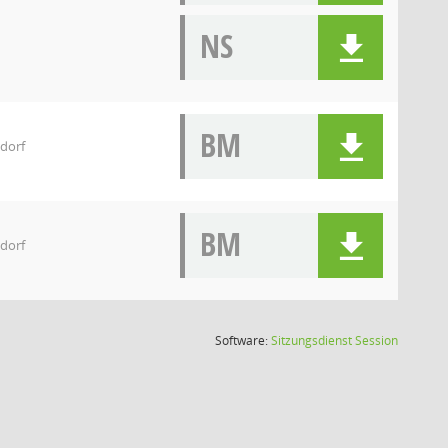
NS
BM
ldorf
BM
ldorf
(Wird in
Software:
Sitzungsdienst
Session