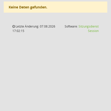
Keine Daten gefunden.
Letzte Änderung: 07.08.2026
Software:
Sitzungsdienst
(Wird in
17:02:15
Session