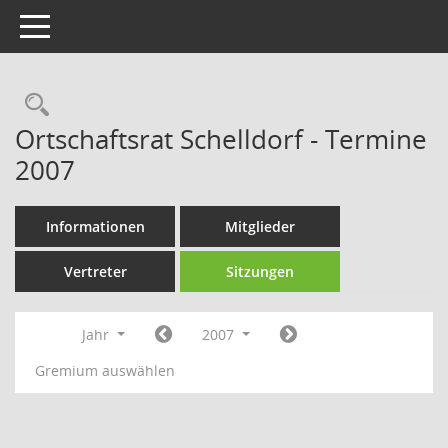
Toggle navigation
Rechercheauswahl
Ortschaftsrat Schelldorf - Termine
2007
Informationen
Mitglieder
Vertreter
Sitzungen
Jahr
2007
Gremium auswählen