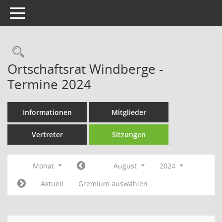
Toggle navigation
Rechercheauswahl
Ortschaftsrat Windberge -
Termine 2024
Informationen
Mitglieder
Vertreter
Sitzungen
Monat
August
2024
Aktuell
Gremium auswählen