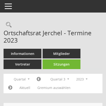
Toggle navigation
Rechercheauswahl
Ortschaftsrat Jerchel - Termine
2023
Informationen
Mitglieder
Vertreter
Sitzungen
Quartal
Quartal 3
2023
Aktuell
Gremium auswählen