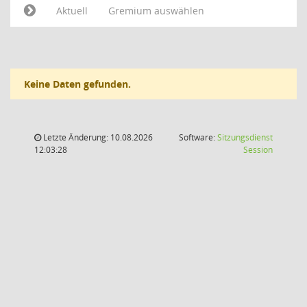
Aktuell
Gremium auswählen
Keine Daten gefunden.
Letzte Änderung: 10.08.2026
Software:
Sitzungsdienst
(Wird in
12:03:28
Session