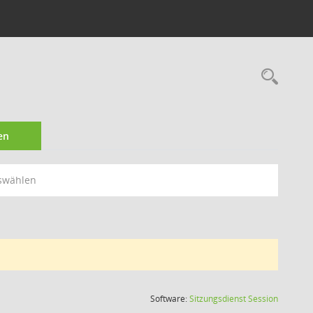
Rec
en
swählen
(Wird in
Software:
Sitzungsdienst
Session