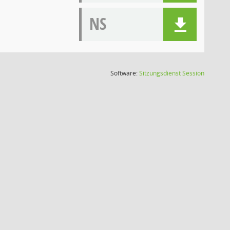
NS
(Wird in
Software:
Sitzungsdienst
Session