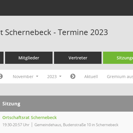
at Schernebeck - Termine 2023
Mitglieder
Vertreter
Sitzung
November
2023
Aktuell
Gremium au
Sitzung
Ortschaftsrat Schernebeck
19:30-20:57 Uhr
Gemeindehaus, Budenstraße 10 in Schernebeck