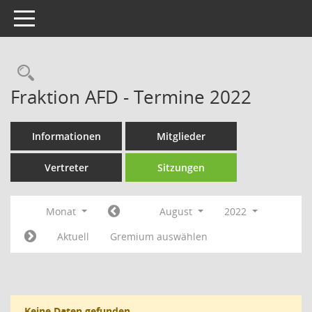
Toggle navigation
Rechercheauswahl
Fraktion AFD - Termine 2022
Informationen
Mitglieder
Vertreter
Sitzungen
Monat
August
2022
Aktuell
Gremium auswählen
Keine Daten gefunden.