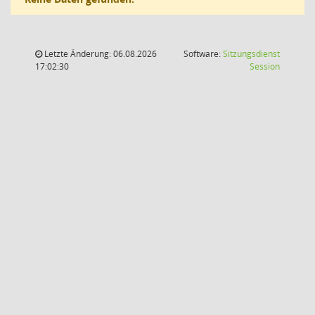
Letzte Änderung: 06.08.2026
Software:
Sitzungsdienst
(Wird in
17:02:30
Session