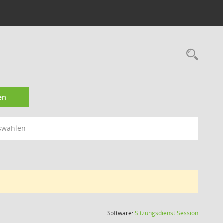
Rec
en
swählen
(Wird in
Software:
Sitzungsdienst
Session