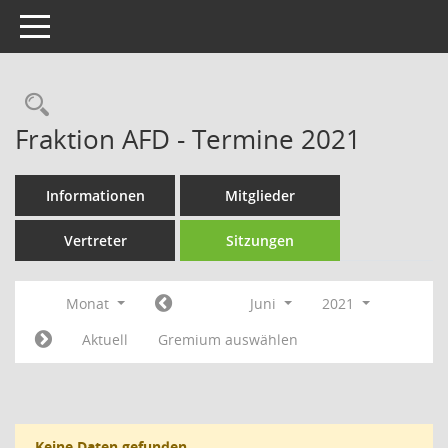
Toggle navigation
Rechercheauswahl
Fraktion AFD - Termine 2021
Informationen
Mitglieder
Vertreter
Sitzungen
Monat
Juni
2021
Aktuell
Gremium auswählen
Keine Daten gefunden.