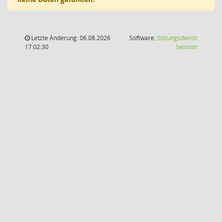
Letzte Änderung: 06.08.2026
Software:
Sitzungsdienst
(Wird in
17:02:30
Session