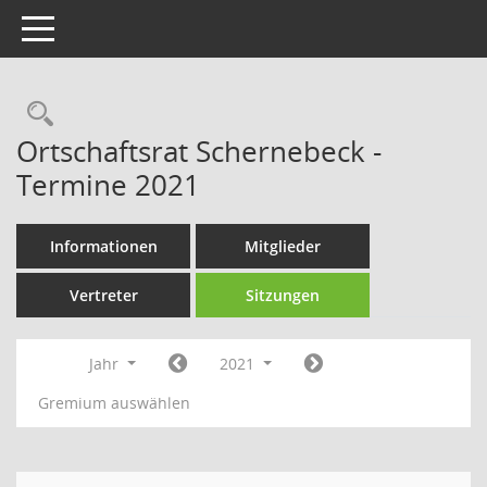
Toggle navigation
Rechercheauswahl
Ortschaftsrat Schernebeck -
Termine 2021
Informationen
Mitglieder
Vertreter
Sitzungen
Jahr
2021
Gremium auswählen