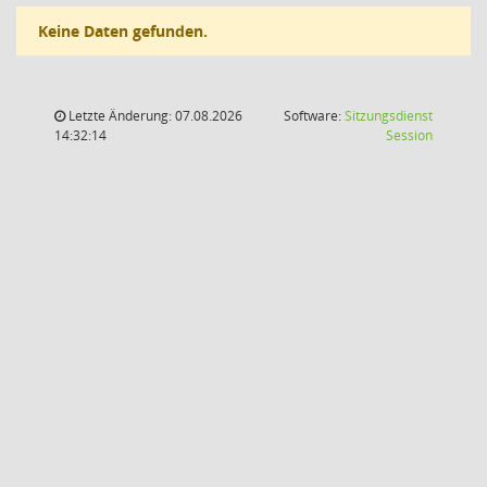
Keine Daten gefunden.
Letzte Änderung: 07.08.2026
Software:
Sitzungsdienst
(Wird in
14:32:14
Session