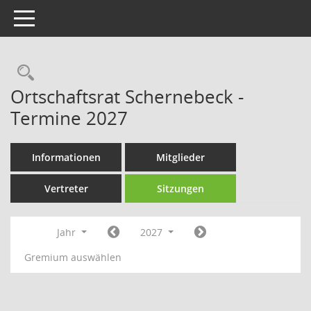
Toggle navigation
Rechercheauswahl
Ortschaftsrat Schernebeck -
Termine 2027
Informationen
Mitglieder
Vertreter
Sitzungen
Jahr
2027
Gremium auswählen