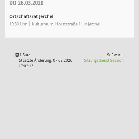
DO
26.03.2020
Ortschaftsrat Jerchel
19:30 Uhr
Kulturraum, Horststraße 11 in Jerchel
1 Satz
Software:
(Wird in
Letzte Änderung: 07.08.2026
Sitzungsdienst
Session
17:02:15