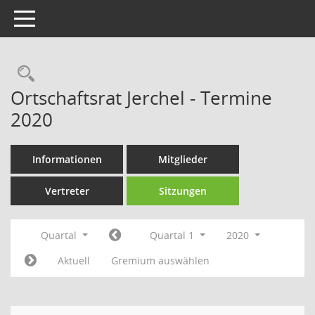
Toggle navigation
Rechercheauswahl
Ortschaftsrat Jerchel - Termine
2020
Informationen
Mitglieder
Vertreter
Sitzungen
Quartal
Quartal 1
2020
Aktuell
Gremium auswählen