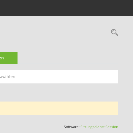
Rec
en
swählen
(Wird in
Software:
Sitzungsdienst
Session