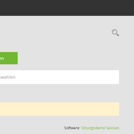
Rec
en
swählen
(Wird in
Software:
Sitzungsdienst
Session